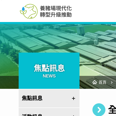
養
跳
豬
到
場
主
現
要
代
內
化
容
轉
區
型
塊
升
級
推
動
網
站
焦點訊息
NEWS
首頁
焦點訊息