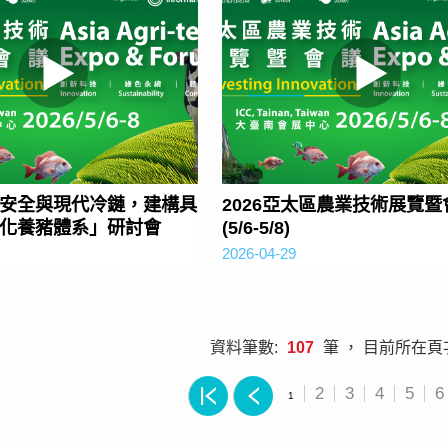
安全與現代冷鏈，建構具
2026亞太區農業技術展覽暨
化養豬體系」研討會
(5/6-5/8)
2026-04-29
資料筆數:
107
筆 ， 目前所在
2
3
4
5
6
1