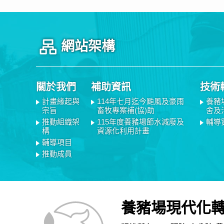
網站架構
關於我們
補助資訊
技術
計畫緣起與
114年七月迄今颱風及豪雨
養豬
宗旨
畜牧專案補(協)助
舍及
推動組織架
115年度養豬場節水減廢及
輔導
構
資源化利用計畫
輔導項目
推動成員
養豬場現代化