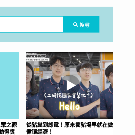
搜尋
民眾之觀
從豬糞到綠電！原來養豬場早就在做
動得獎
循環經濟！