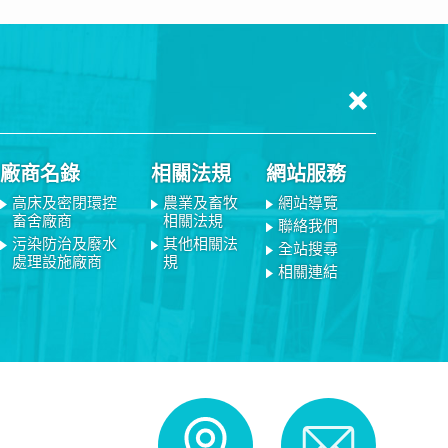
廠商名錄
相關法規
網站服務
高床及密閉環控
農業及畜牧
網站導覽
畜舍廠商
相關法規
聯絡我們
污染防治及廢水
其他相關法
全站搜尋
處理設施廠商
規
相關連結