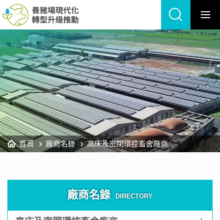
養
跳
豬
到
場
主
現
要
代
內
化
容
轉
區
型
塊
升
級
推
動
網
站
首頁
廠商名錄
高床及密閉環控畜舍廠商
廠商名錄
DIRECTORY