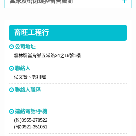
高床及密閉環控畜舍廠商
畜旺工程行
公司地址
雲林縣崙背鄉五常路34之16號1樓
聯絡人
侯文賢、郭川暉
聯絡人職稱
-
連絡電話/手機
(侯)0955-278522
(郭)0921-351051