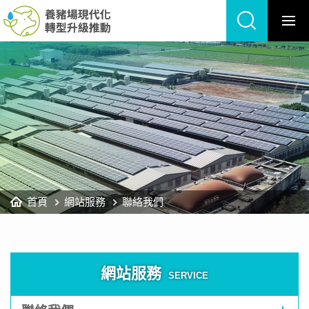
養
跳
豬
到
場
主
現
要
代
內
化
容
轉
區
型
塊
升
級
推
動
網
站
首頁
網站服務
聯絡我們
網站服務
SERVICE