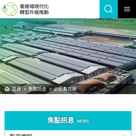
養
跳
豬
到
場
主
現
要
代
內
化
容
轉
區
型
塊
升
級
推
動
網
站
首頁
焦點訊息
必逛畜牧展
焦點訊息
NEWS