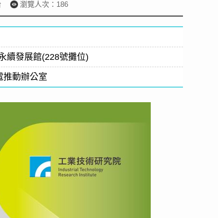
台
瀏覽人次：186
續發展館(228號攤位)
電推動辦公室