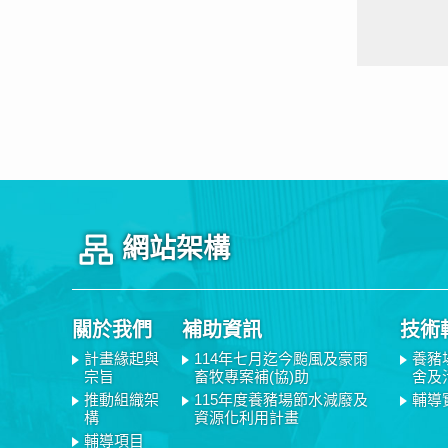
網站架構
關於我們
補助資訊
技術
計畫緣起與
114年七月迄今颱風及豪雨
養豬
宗旨
畜牧專案補(協)助
舍及
推動組織架
115年度養豬場節水減廢及
輔導
構
資源化利用計畫
輔導項目