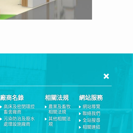
廠商名錄
相關法規
網站服務
高床及密閉環控
農業及畜牧
網站導覽
畜舍廠商
相關法規
聯絡我們
污染防治及廢水
其他相關法
全站搜尋
處理設施廠商
規
相關連結