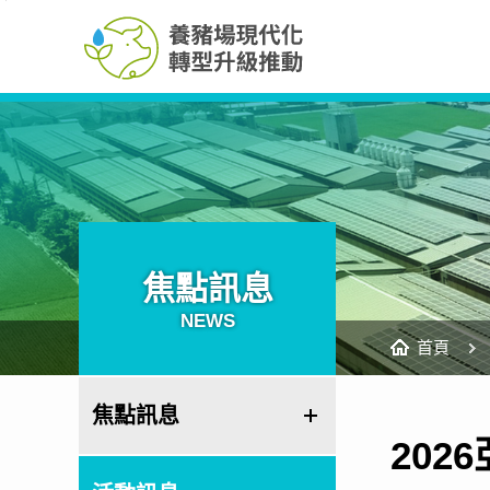
養
跳
豬
到
場
主
現
要
代
內
化
容
轉
區
型
塊
升
級
推
動
網
站
焦點訊息
NEWS
首頁
焦點訊息
202