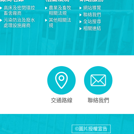
高床及密閉環控
農業及畜牧
網站導覽
畜舍廠商
相關法規
聯絡我們
污染防治及廢水
其他相關法
全站搜尋
處理設施廠商
規
相關連結
交通路線
聯絡我們
©圖片授權宣告