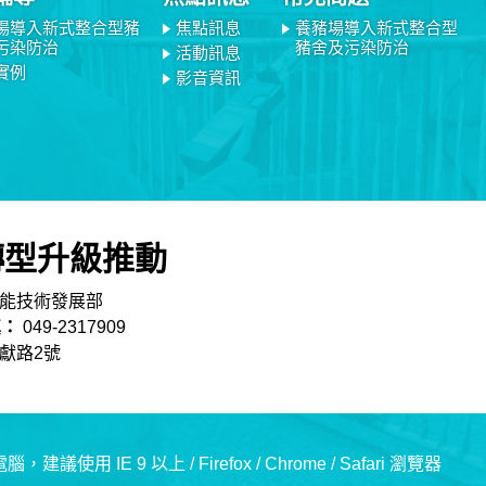
場導入新式整合型豬
焦點訊息
養豬場導入新式整合型
污染防治
豬舍及污染防治
活動訊息
實例
影音資訊
轉型升級推動
農能技術發展部
真：
049-2317909
文獻路2號
IE 9 以上 / Firefox / Chrome / Safari 瀏覽器