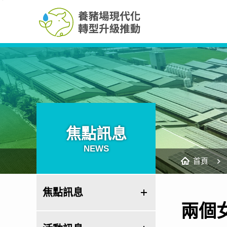
養
跳
豬
到
場
主
現
要
代
內
化
容
轉
區
型
塊
升
級
推
動
網
站
焦點訊息
NEWS
首頁
焦點訊息
兩個