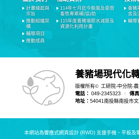
計畫緣起與
114年七月迄今颱風及豪雨
養豬
宗旨
畜牧專案補(協)助
舍及
推動組織架
115年度養豬場節水減廢及
輔導
構
資源化利用計畫
輔導項目
推動成員
養豬場現代化
版權所有©
工研院-中分院-
電話：
049-2345323
∣
傳
地址：
54041南投縣南投市
本網站為響應式網頁設計 (RWD) 支援手機、平板及電腦，建議使用 