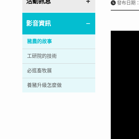
活動訊息
發布日期：20
影音資訊
豬農的故事
工研院的技術
必逛畜牧展
養豬升級怎麼做