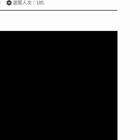
台
瀏覽人次：185